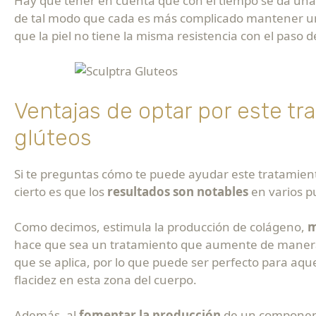
Hay que tener en cuenta que con el tiempo se da una
de tal modo que cada es más complicado mantener 
que la piel no tiene la misma resistencia con el paso d
Ventajas de optar por este tr
glúteos
Si te preguntas cómo te puede ayudar este tratamiento
cierto es que los
resultados son notables
en varios p
Como decimos, estimula la producción de colágeno,
m
hace que sea un tratamiento que aumente de manera 
que se aplica, por lo que puede ser perfecto para aqu
flacidez en esta zona del cuerpo.
Además, al
fomentar la producción
de un component