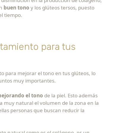
 disminución en la producción de colágeno,
un
buen tono
y los glúteos tersos, puesto
el tiempo.
atamiento para tus
 para mejorar el tono en tus glúteos, lo
untos muy importantes.
ejorando el tono
de la piel. Esto además
muy natural el volumen de la zona en la
ellas personas que buscan reducir la
e natural como es el colágeno, es un